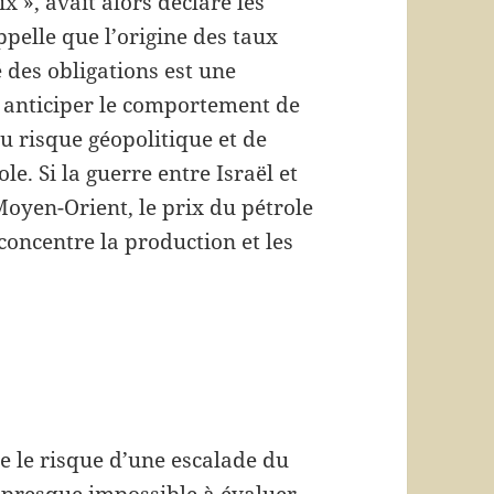
x », avait alors déclaré les
pelle que l’origine des taux
té des obligations est une
 anticiper le comportement de
du risque géopolitique et de
le. Si la guerre entre Israël et
oyen-Orient, le prix du pétrole
oncentre la production et les
ue le risque d’une escalade du
st presque impossible à évaluer