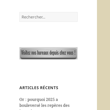
R
e
c
h
e
r
c
h
e
r
:
ARTICLES RÉCENTS
Or : pourquoi 2025 a
bouleversé les repères des