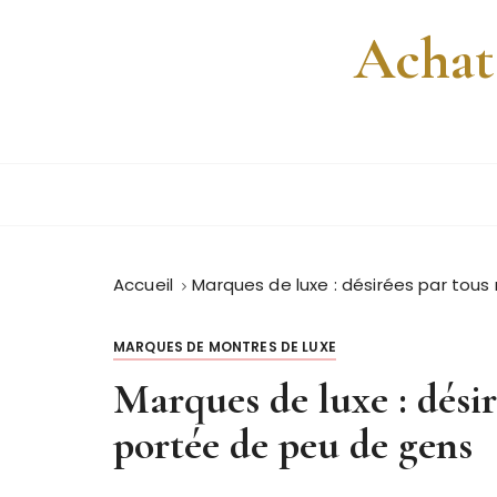
P
Achat
a
s
s
e
r
a
u
c
o
Accueil
Marques de luxe : désirées par tous
n
t
e
MARQUES DE MONTRES DE LUXE
n
Marques de luxe : désir
u
portée de peu de gens