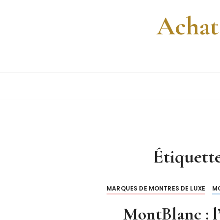
P
Achat
a
s
s
e
r
a
u
c
o
n
t
Étiquett
e
n
u
MARQUES DE MONTRES DE LUXE
M
MontBlanc : l