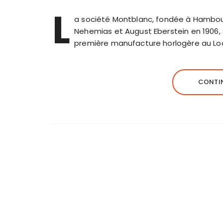
L
a société Montblanc, fondée à Hambou
Nehemias et August Eberstein en 1906, s
première manufacture horlogère au Locl
CONTIN