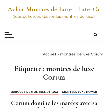
P
Achat Montres de Luxe – InterOr
a
s
Nous achetons toutes les montres de luxe !
s
e
r
a
u
c
Accueil
montres de luxe Corum
o
n
Étiquette :
montres de luxe
t
e
Corum
n
u
MARQUES DE MONTRES DE LUXE
MONTRES LUXE HOMME
Corum domine les marées avec sa