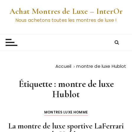
P
Achat Montres de Luxe – InterOr
a
s
Nous achetons toutes les montres de luxe !
s
e
r
a
u
c
Accueil
montre de luxe Hublot
o
n
Étiquette :
montre de luxe
t
e
Hublot
n
u
MONTRES LUXE HOMME
La montre de luxe sportive LaFerrari