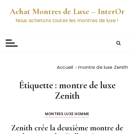
P
Achat Montres de Luxe – InterOr
a
s
Nous achetons toutes les montres de luxe !
s
e
r
a
u
c
Accueil
montre de luxe Zenith
o
n
Étiquette :
montre de luxe
t
e
Zenith
n
u
MONTRES LUXE HOMME
Zenith crée la deuxième montre de