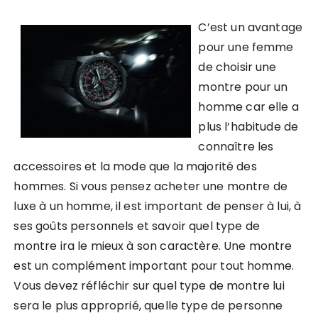
C’est un avantage
pour une femme
de choisir une
montre pour un
homme car elle a
plus l’habitude de
connaître les
accessoires et la mode que la majorité des
hommes. Si vous pensez acheter une montre de
luxe à un homme, il est important de penser à lui, à
ses goûts personnels et savoir quel type de
montre ira le mieux à son caractère. Une montre
est un complément important pour tout homme.
Vous devez réfléchir sur quel type de montre lui
sera le plus approprié, quelle type de personne