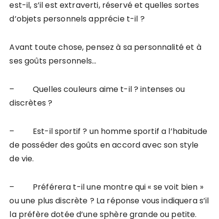
est-il, s’il est extraverti, réservé et quelles sortes
d’objets personnels apprécie t-il ?
Avant toute chose, pensez à sa personnalité et à
ses goûts personnels…
– Quelles couleurs aime t-il ? intenses ou
discrètes ?
– Est-il sportif ? un homme sportif a l’habitude
de posséder des goûts en accord avec son style
de vie.
– Préférera t-il une montre qui « se voit bien »
ou une plus discrète ? La réponse vous indiquera s’il
la préfère dotée d’une sphère grande ou petite.