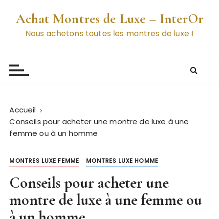
P
Achat Montres de Luxe – InterOr
a
s
Nous achetons toutes les montres de luxe !
s
e
r
a
u
c
Accueil
o
Conseils pour acheter une montre de luxe à une
n
femme ou à un homme
t
e
MONTRES LUXE FEMME
MONTRES LUXE HOMME
n
u
Conseils pour acheter une
montre de luxe à une femme ou
à un homme