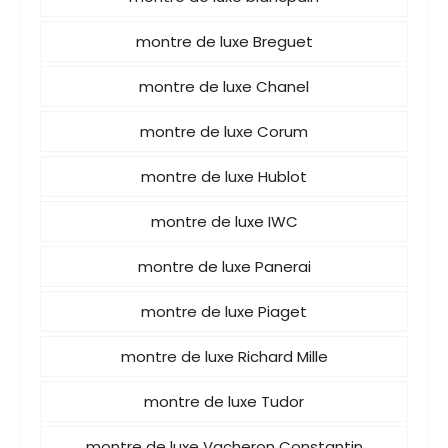
montre de luxe Breguet
montre de luxe Chanel
montre de luxe Corum
montre de luxe Hublot
montre de luxe IWC
montre de luxe Panerai
montre de luxe Piaget
montre de luxe Richard Mille
montre de luxe Tudor
montre de luxe Vacheron Constantin