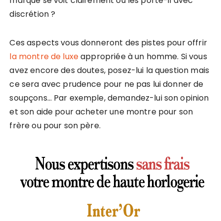
marque se voit clairement ou les porte-il avec
discrétion ?
Ces aspects vous donneront des pistes pour offrir
la montre de luxe
appropriée à un homme. Si vous
avez encore des doutes, posez-lui la question mais
ce sera avec prudence pour ne pas lui donner de
soupçons… Par exemple, demandez-lui son opinion
et son aide pour acheter une montre pour son
frère ou pour son père.