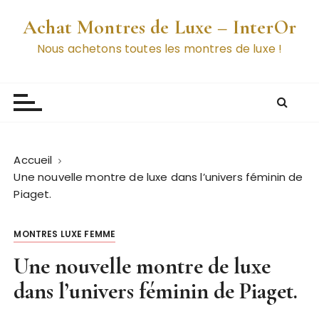
P
Achat Montres de Luxe – InterOr
a
s
Nous achetons toutes les montres de luxe !
s
e
r
a
u
c
Accueil
o
Une nouvelle montre de luxe dans l’univers féminin de
n
Piaget.
t
e
MONTRES LUXE FEMME
n
u
Une nouvelle montre de luxe
dans l’univers féminin de Piaget.