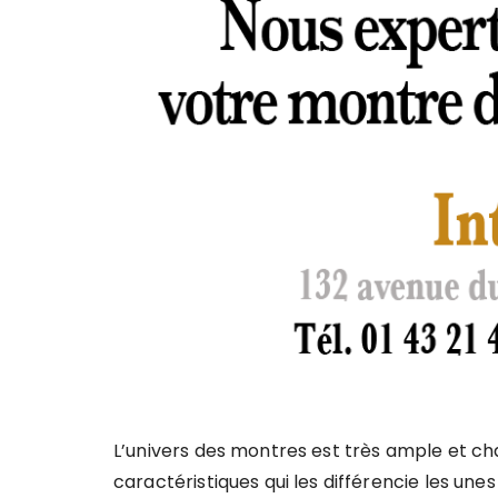
L’univers des montres est très ample et c
caractéristiques qui les différencie les un