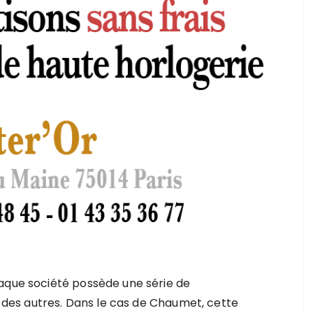
haque société possède une série de
es des autres. Dans le cas de Chaumet, cette