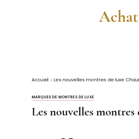
P
Achat
a
s
s
e
r
a
u
c
o
Accueil
Les nouvelles montres de luxe Cha
n
t
e
MARQUES DE MONTRES DE LUXE
n
Les nouvelles montres
u