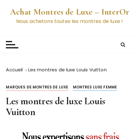
P
Achat Montres de Luxe – InterOr
a
s
Nous achetons toutes les montres de luxe !
s
e
r
a
u
c
Accueil
Les montres de luxe Louis Vuitton
o
n
MARQUES DE MONTRES DE LUXE
MONTRES LUXE FEMME
t
e
Les montres de luxe Louis
n
Vuitton
u