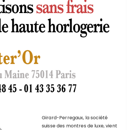
Girard-Perregaux, la société
suisse des montres de luxe, vient