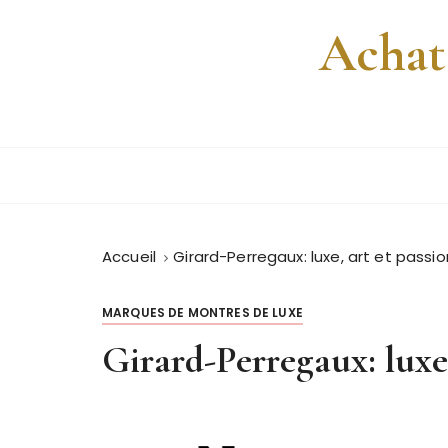
P
Achat
a
s
s
e
r
a
u
c
o
Accueil
Girard-Perregaux: luxe, art et passio
n
t
e
MARQUES DE MONTRES DE LUXE
n
Girard-Perregaux: luxe,
u