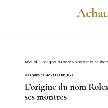
P
Achat
a
s
s
e
r
a
u
c
o
Accueil
L’origine du nom Rolex est aussi in
n
t
e
MARQUES DE MONTRES DE LUXE
n
L’origine du nom Rolex
u
ses montres