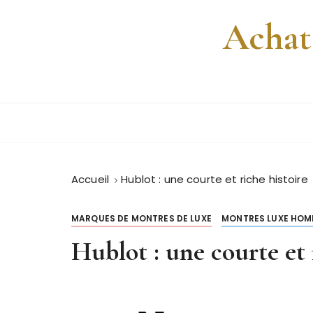
P
Achat
a
s
s
e
r
a
u
c
o
Accueil
Hublot : une courte et riche histoire
n
t
e
MARQUES DE MONTRES DE LUXE
MONTRES LUXE HO
n
Hublot : une courte et 
u