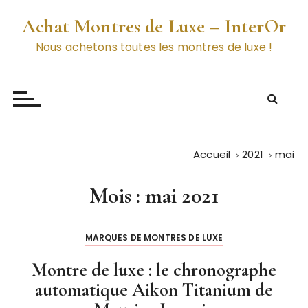
P
Achat Montres de Luxe – InterOr
a
s
Nous achetons toutes les montres de luxe !
s
e
r
a
u
c
Accueil
2021
mai
o
n
Mois :
mai 2021
t
e
n
MARQUES DE MONTRES DE LUXE
u
Montre de luxe : le chronographe
automatique Aikon Titanium de