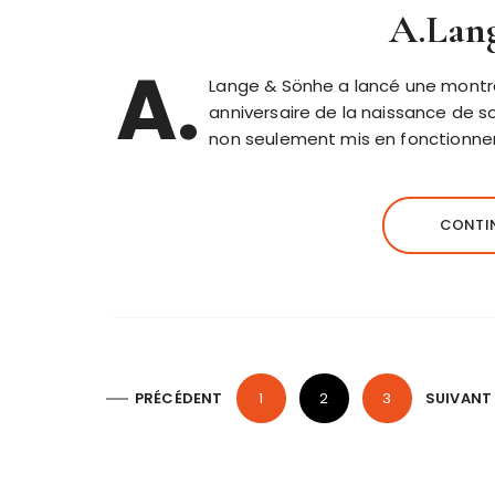
A.Lan
A.
Lange & Sönhe a lancé une montre 
anniversaire de la naissance de s
non seulement mis en fonctionne
CONTIN
P
PRÉCÉDENT
1
2
3
SUIVANT
a
g