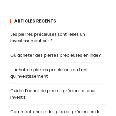
h
e
r
ARTICLES RÉCENTS
c
h
Les pierres précieuses sont-elles un
e
investissement sûr ?
p
o
u
Où acheter des pierres précieuses en Inde?
r
L’achat de pierres précieuses en tant
:
qu’investissement
Guide d’achat de pierres précieuses pour
investir
Comment choisir des pierres précieuses de