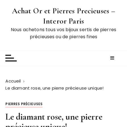
P
Achat Or et Pierres Precieuses –
a
s
Interor Paris
s
Nous achetons tous vos bijoux sertis de pierres
e
précieuses ou de pierres fines
r
a
u
c
o
n
t
Accueil
e
Le diamant rose, une pierre précieuse unique!
n
u
PIERRES PRÉCIEUSES
Le diamant rose, une pierre
précieuse unique!