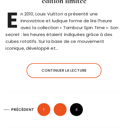
édition limitée
E
n 2010, Louis Vuitton a présenté une
innovatrice et ludique forme de lire l’heure
avec la collection « Tambour Spin Time ». Son
secret : les heures étaient indiquées grâce à des
cubes rotatifs. Sur la base de ce mouvement
iconique, développé et…
CONTINUER LA LECTURE
P
PRÉCÉDENT
1
…
4
a
g