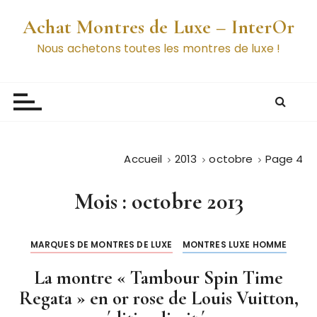
P
Achat Montres de Luxe – InterOr
a
s
Nous achetons toutes les montres de luxe !
s
e
r
a
u
c
Accueil
2013
octobre
Page 4
o
n
Mois :
octobre 2013
t
e
n
MARQUES DE MONTRES DE LUXE
MONTRES LUXE HOMME
u
La montre « Tambour Spin Time
Regata » en or rose de Louis Vuitton,