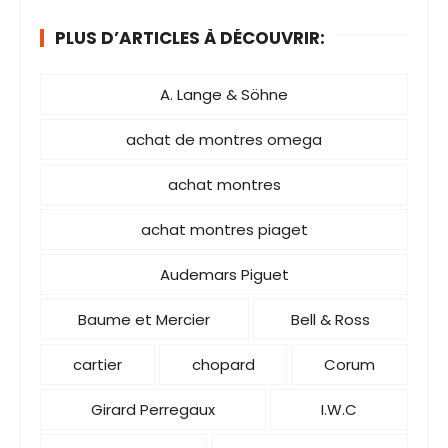
i
PLUS D’ARTICLES À DÉCOUVRIR:
n
a
A. Lange & Söhne
t
i
achat de montres omega
o
achat montres
n
d
achat montres piaget
e
Audemars Piguet
s
p
Baume et Mercier
Bell & Ross
u
cartier
chopard
Corum
b
Girard Perregaux
I.W.C
l