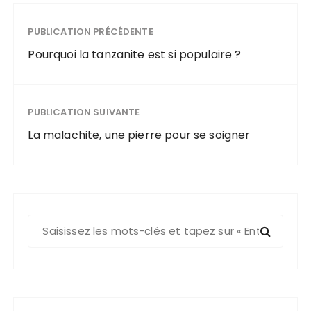
PUBLICATION PRÉCÉDENTE
Pourquoi la tanzanite est si populaire ?
PUBLICATION SUIVANTE
La malachite, une pierre pour se soigner
R
e
c
h
e
r