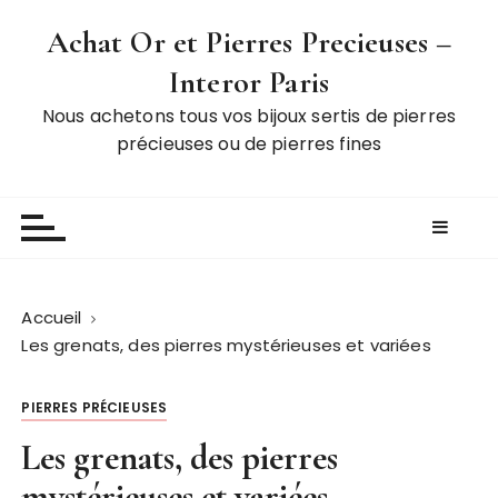
P
Achat Or et Pierres Precieuses –
a
s
Interor Paris
s
Nous achetons tous vos bijoux sertis de pierres
e
précieuses ou de pierres fines
r
a
u
c
o
n
t
Accueil
e
Les grenats, des pierres mystérieuses et variées
n
u
PIERRES PRÉCIEUSES
Les grenats, des pierres
mystérieuses et variées