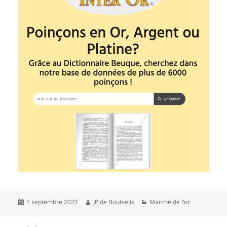
Publié
1 septembre 2022
Auteur
JP de Boutselis
Catégories
Marché de l'or
le
Navigation