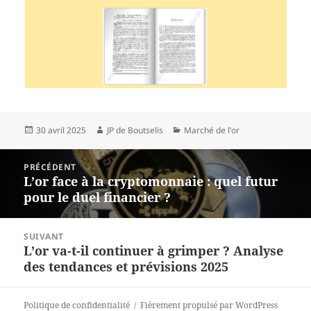
Publié
30 avril 2025
Auteur
JP de Boutselis
Catégories
Marché de l'or
le
Navigation
PRÉCÉDENT
de
L’or face à la cryptomonnaie : quel futur
Article
l’article
pour le duel financier ?
précédent :
SUIVANT
L’or va-t-il continuer à grimper ? Analyse
Article
des tendances et prévisions 2025
suivant :
Politique de confidentialité
Fièrement propulsé par WordPress