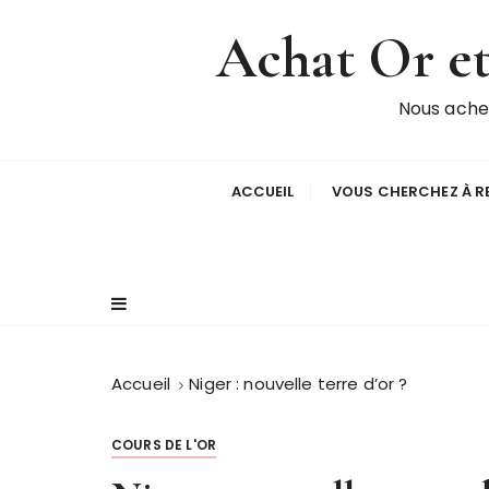
P
Achat Or et 
a
s
s
Nous achet
e
r
a
ACCUEIL
VOUS CHERCHEZ À RE
u
c
o
n
t
e
n
Accueil
Niger : nouvelle terre d’or ?
u
COURS DE L'OR