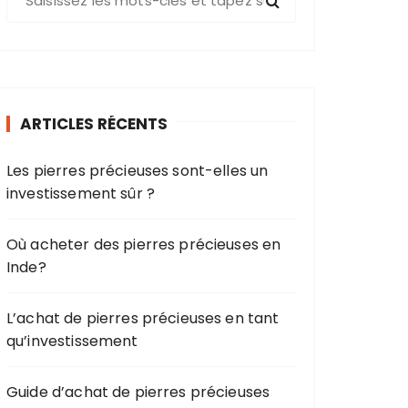
e
c
h
e
r
ARTICLES RÉCENTS
c
h
Les pierres précieuses sont-elles un
e
investissement sûr ?
p
o
u
Où acheter des pierres précieuses en
r
Inde?
:
L’achat de pierres précieuses en tant
qu’investissement
Guide d’achat de pierres précieuses