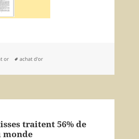
gories
t or
Mots-
achat d'or
clés
uisses traitent 56% de
du monde