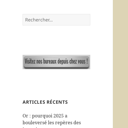
R
e
c
h
e
r
c
h
e
r
:
ARTICLES RÉCENTS
Or : pourquoi 2025 a
bouleversé les repères des