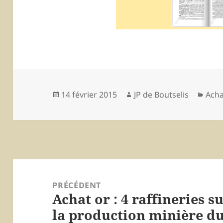
Publié
14 février 2015
Auteur
JP de Boutselis
Caté
Acha
le
Navigation
de
PRÉCÉDENT
Achat or : 4 raffineries s
l’article
Article
la production minière 
précédent :