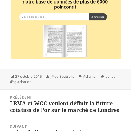
Publié
27 octobre 2015
Auteur
JP de Boutselis
Catégories
Achat or
Mots-
achat
d'or
le
,
achat or
clés
Navigation
PRÉCÉDENT
de
LBMA et WGC veulent définir la future
Article
l’article
cotation de l’or sur le marché de Londres
précédent :
SUIVANT