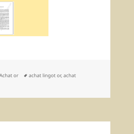
Catégories
Achat or
Mots-
achat lingot or
,
achat
clés