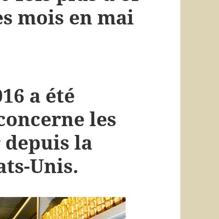
es mois en mai
16 a été
 concerne les
 depuis la
ats-Unis.