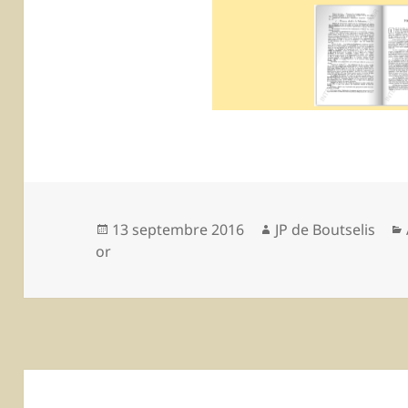
Publié
13 septembre 2016
Auteur
JP de Boutselis
or
le
Navigation