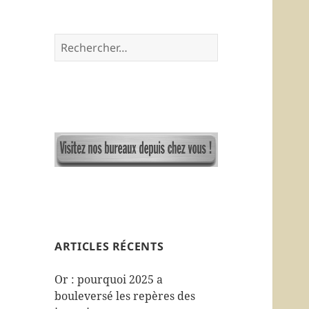
R
e
c
h
e
r
c
h
e
r
:
ARTICLES RÉCENTS
Or : pourquoi 2025 a
bouleversé les repères des