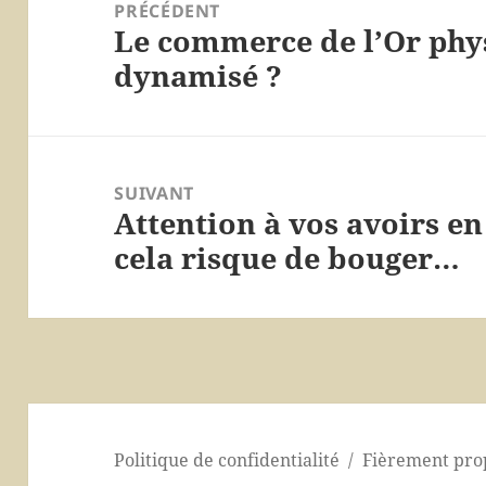
de
PRÉCÉDENT
Le commerce de l’Or phy
l’article
Article
dynamisé ?
précédent :
SUIVANT
Attention à vos avoirs en
Article
cela risque de bouger…
suivant :
Politique de confidentialité
Fièrement pro