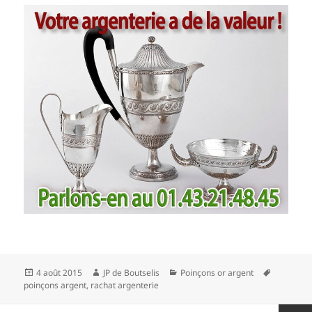
Publié
4 août 2015
Auteur
JP de Boutselis
Catégories
Poinçons or argent
Mots-
poinçons argent
le
,
rachat argenterie
clés