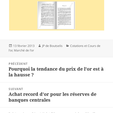
Publié
13 février 2013
Auteur
JP de Boutselis
Catégories
Cotations et Cours de
l'or
,
le
Marché de l'or
Navigation
PRÉCÉDENT
de
Pourquoi la tendance du prix de l’or est à
Article
l’article
la hausse ?
précédent :
SUIVANT
Achat record d’or pour les réserves de
Article
banques centrales
suivant :