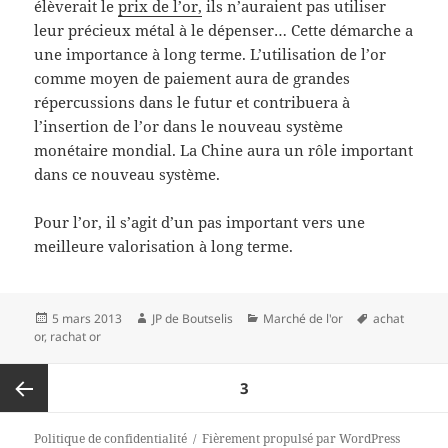
élèverait le
prix de l’or,
ils n’auraient pas utiliser
leur précieux métal à le dépenser… Cette démarche a
une importance à long terme. L’utilisation de l’or
comme moyen de paiement aura de grandes
répercussions dans le futur et contribuera à
l’insertion de l’or dans le nouveau système
monétaire mondial. La Chine aura un rôle important
dans ce nouveau système.
Pour l’or, il s’agit d’un pas important vers une
meilleure valorisation à long terme.
Publié
5 mars 2013
Auteur
JP de Boutselis
Catégories
Marché de l'or
Mots-
achat
or
,
rachat or
le
clés
Pagination
PAGE
3
des
publications
Page
Politique de confidentialité
Fièrement propulsé par WordPress