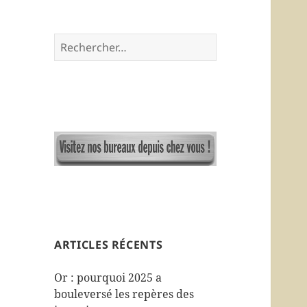
R
e
c
h
e
r
c
h
e
r
:
ARTICLES RÉCENTS
Or : pourquoi 2025 a
bouleversé les repères des