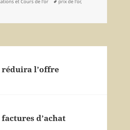
égories
ations et Cours de l'or
Mots-
prix de l'or
,
clés
e réduira l’offre
 factures d’achat