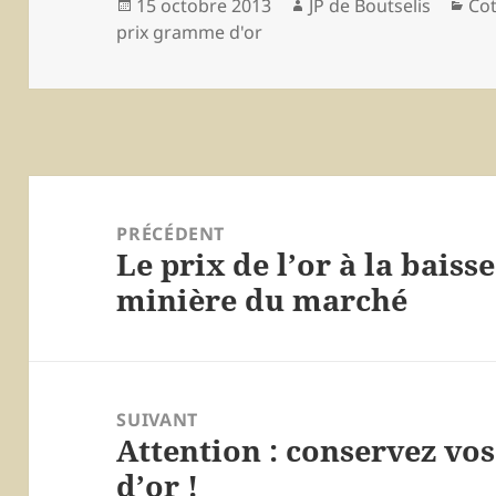
Publié
15 octobre 2013
Auteur
JP de Boutselis
Cat
Cot
prix gramme d'or
le
Navigation
de
PRÉCÉDENT
Le prix de l’or à la baiss
l’article
Article
minière du marché
précédent :
SUIVANT
Attention : conservez vos
Article
d’or !
suivant :