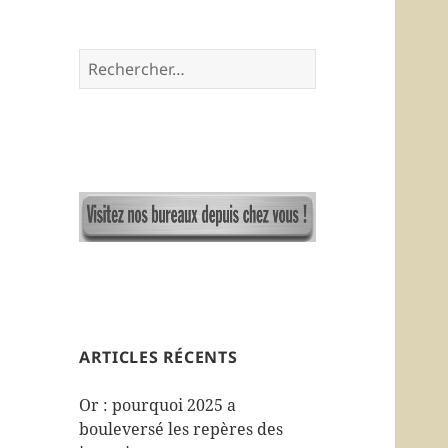
R
e
c
h
e
r
c
h
e
r
:
ARTICLES RÉCENTS
Or : pourquoi 2025 a
bouleversé les repères des