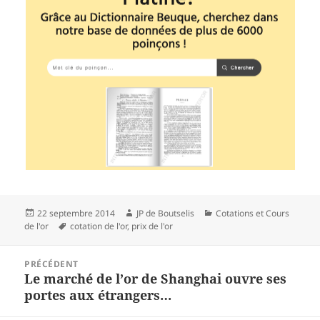
Publié
22 septembre 2014
Auteur
JP de Boutselis
Catégories
Cotations et Cours
de l'or
le
Mots-
cotation de l'or
,
prix de l'or
clés
Navigation
PRÉCÉDENT
de
Le marché de l’or de Shanghai ouvre ses
Article
l’article
portes aux étrangers…
précédent :