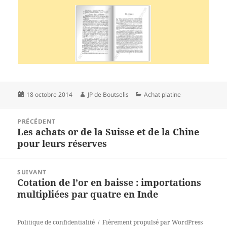
Publié
18 octobre 2014
Auteur
JP de Boutselis
Catégories
Achat platine
le
Navigation
PRÉCÉDENT
de
Les achats or de la Suisse et de la Chine
Article
l’article
pour leurs réserves
précédent :
SUIVANT
Cotation de l’or en baisse : importations
Article
multipliées par quatre en Inde
suivant :
Politique de confidentialité
Fièrement propulsé par WordPress