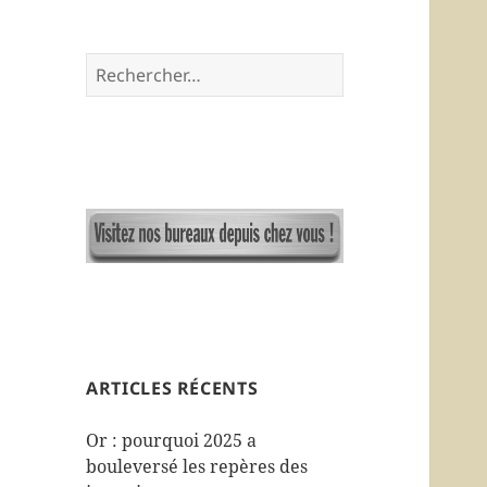
R
e
c
h
e
r
c
h
e
r
:
ARTICLES RÉCENTS
Or : pourquoi 2025 a
bouleversé les repères des