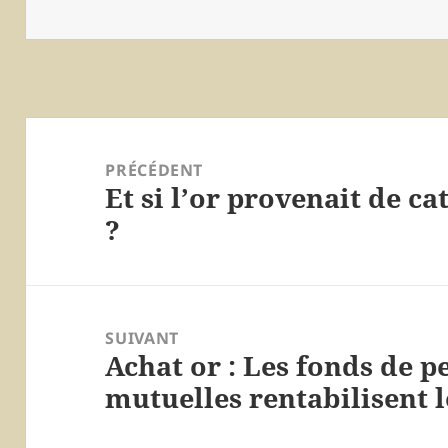
le
Navigation
de
PRÉCÉDENT
Et si l’or provenait de 
l’article
Article
?
précédent :
SUIVANT
Achat or : Les fonds de p
Article
mutuelles rentabilisent l
suivant :