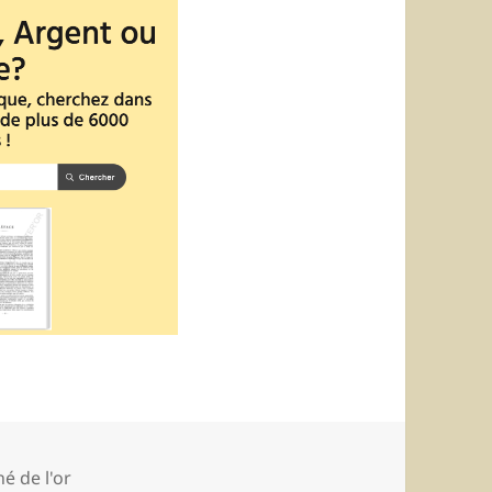
ories
é de l'or