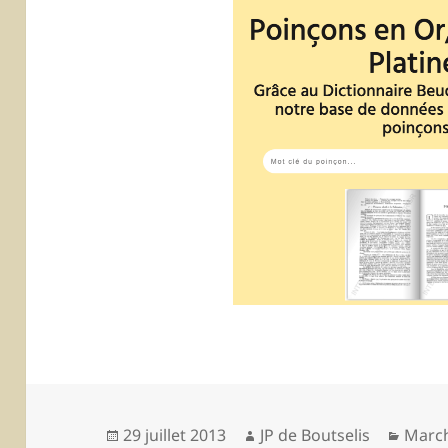
Publié
29 juillet 2013
Auteur
JP de Boutselis
Catég
March