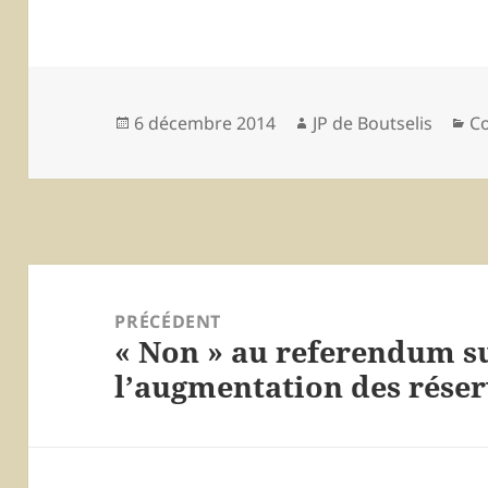
Publié
6 décembre 2014
Auteur
JP de Boutselis
Ca
Co
le
Navigation
de
PRÉCÉDENT
« Non » au referendum s
l’article
Article
l’augmentation des réser
précédent :