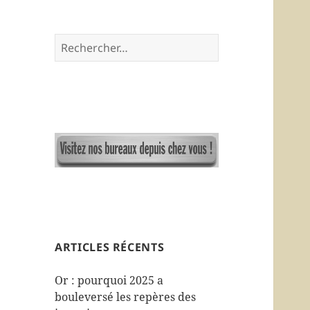
R
e
c
h
e
r
c
h
e
r
:
ARTICLES RÉCENTS
Or : pourquoi 2025 a
bouleversé les repères des