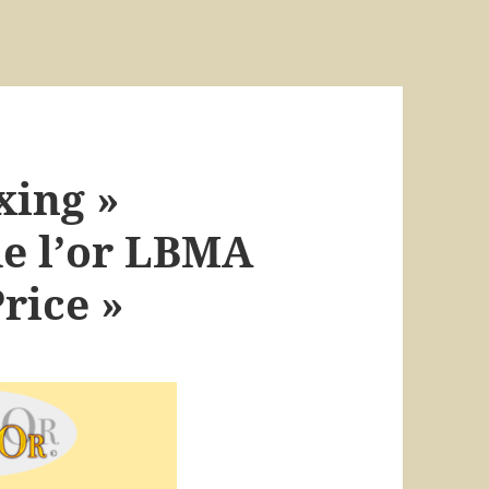
xing »
de l’or LBMA
rice »