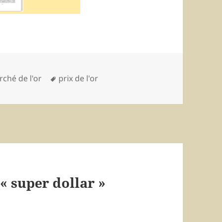
égories
ché de l'or
Mots-
prix de l'or
clés
 « super dollar »