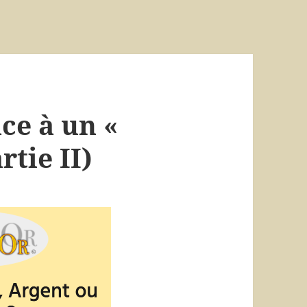
ace à un «
rtie II)