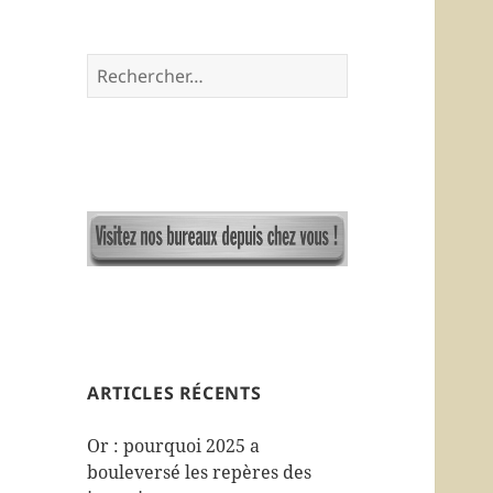
R
e
c
h
e
r
c
h
e
r
:
ARTICLES RÉCENTS
Or : pourquoi 2025 a
bouleversé les repères des