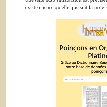
Une telle auto satisfaction est précisé
existe encore qu’elle que soit la prév