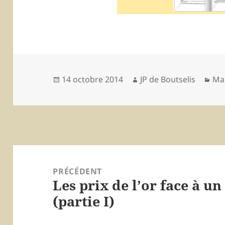
Publié
14 octobre 2014
Auteur
JP de Boutselis
Cat
Mar
le
Navigation
de
PRÉCÉDENT
Les prix de l’or face à un
l’article
Article
(partie I)
précédent :