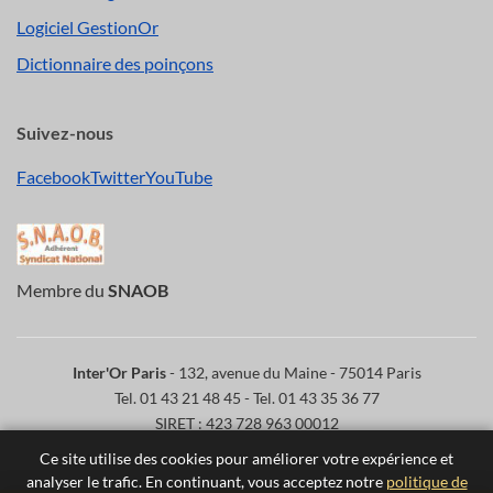
Logiciel GestionOr
Dictionnaire des poinçons
Suivez-nous
Facebook
Twitter
YouTube
Membre du
SNAOB
Inter'Or Paris
- 132, avenue du Maine - 75014 Paris
Tel. 01 43 21 48 45 - Tel. 01 43 35 36 77
SIRET : 423 728 963 00012
Ce site utilise des cookies pour améliorer votre expérience et
Entrée accessible en fauteuil roulant. Pas de rendez-vous
analyser le trafic. En continuant, vous acceptez notre
politique de
obligatoire, venez quand vous voulez.