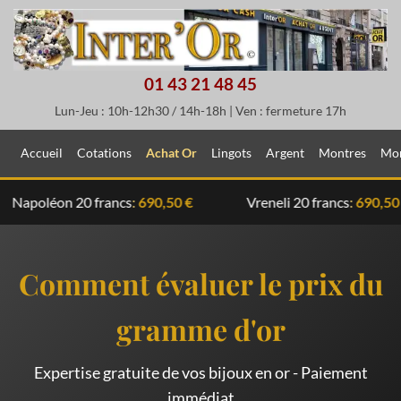
01 43 21 48 45
Lun-Jeu : 10h-12h30 / 14h-18h | Ven : fermeture 17h
Accueil
Cotations
Achat Or
Lingots
Argent
Montres
Mon
éon 20 francs
:
690,50 €
Vreneli 20 francs
:
690,50 €
Comment évaluer le prix du
gramme d'or
Expertise gratuite de vos bijoux en or - Paiement
immédiat