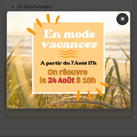
Or alluvionnaire
Pépites d'or
×
Grenailles
Débris d'or industriel
Attention :
vos pièces ne doivent présenter aucun
coup ou éraflure prononcés, même si un degré d'usure
normal est toléré.
Surtout, ne nettoyez pas vos pièces !
Pour les conserver en état, placez vos monnaies en or
dans des pochettes individuelles.