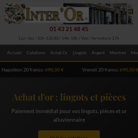
01 43 21 48 45
Lun-Jeu : 10h-12h30 / 14h-18h | Ven : fermeture 17h
Accueil
Cotations
Achat Or
Lingots
Argent
Montres
Mon
20 francs
:
690,50 €
Vreneli 20 francs
:
690,50 €
S
Achat d'or : lingots et pièces
Paiement immédiat pour vos lingots, pièces et or
alluvionnaire
Voir les cotations